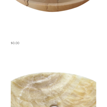
Umivalnik iz marmorja Wooden
Sandstone ART# WSH01
$
0.00