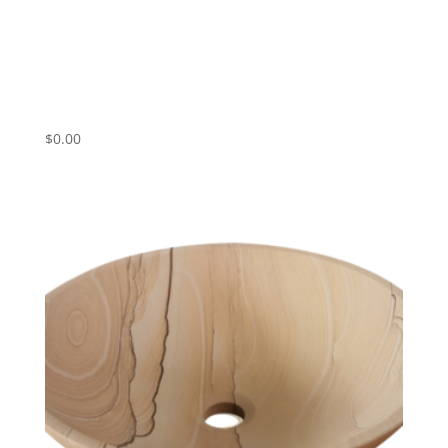
Umivalnik iz marmorja White
Travertine ART# WTP01
$
0.00