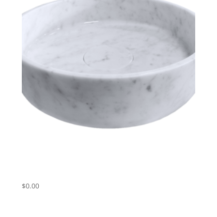
Umivalnik iz belega marmorja Carrara
ART# CWP02
$
0.00