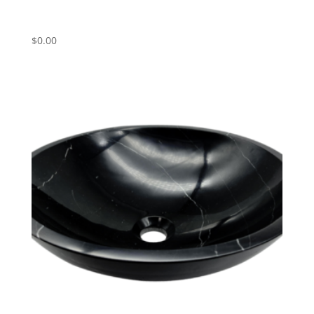
Umivalnik iz marmorja Juparana ART#
JP01
$
0.00