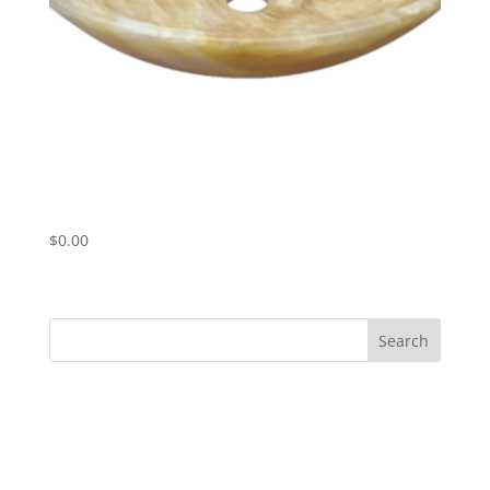
Umivalnik iz marmorja Yellow Onyx
ART# YOP01
$
0.00
Search
Recent Posts
Recent Comments