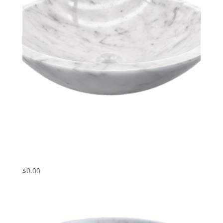
Umivalnik iz belega marmorja Carrara
ART# CWP01
$
0.00