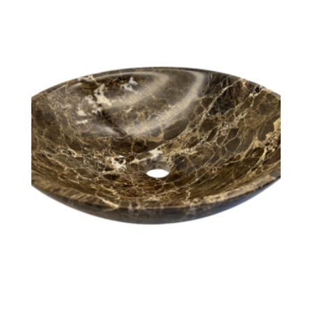
Umivalnik iz marmorja Dark
Emperador ART# DEP01