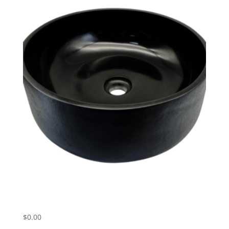
Umivalnik iz marmorja Black Mongolia
ART# MBPL01
$
0.00