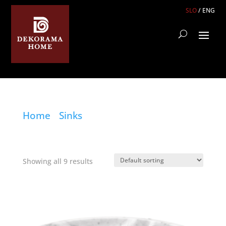
SLO
/
ENG
Home
/
Sinks
/ Marble sink
Marble sink
Showing all 9 results