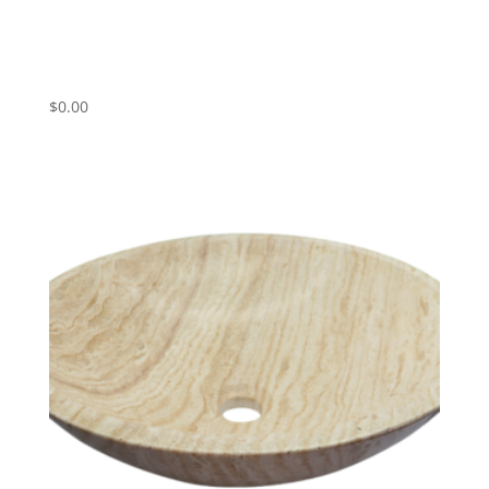
Umivalnik iz marmorja Nero Marquinia
ART# NM01
$
0.00